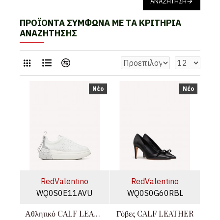
ΑΝΑΖΉΤΗΣΗ
ΠΡΟΪΌΝΤΑ ΣΎΜΦΩΝΑ ΜΕ ΤΑ ΚΡΙΤΉΡΙΑ
ΑΝΑΖΉΤΗΣΗΣ
Νέο
Νέο
RedValentino
RedValentino
WQ0S0E11AVU
WQ0S0G60RBL
Αθλητικό CALF LEATHER
Γόβες CALF LEATHER