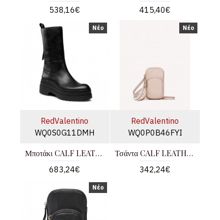
538,16€
415,40€
Νέο
Νέο
RedValentino
RedValentino
WQ0S0G11DMH
WQ0P0B46FYI
Μποτάκι CALF LEATHER
Τσάντα CALF LEATHER - BOS TAURUS
683,24€
342,24€
Νέο