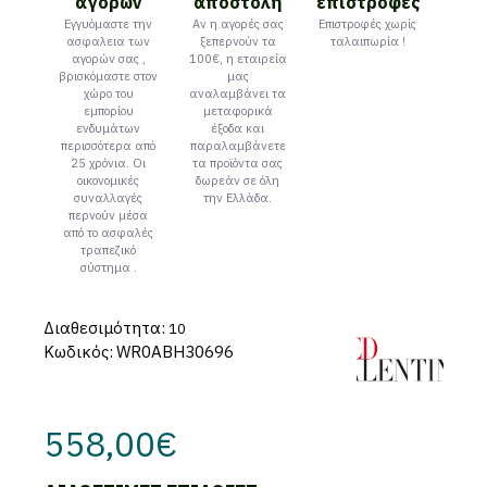
αγορών
αποστολή
επιστροφές
Εγγυόμαστε την
Αν η αγορές σας
Επιστροφές χωρίς
ασφαλεια των
ξεπερνούν τα
ταλαιπωρία !
αγορών σας ,
100€, η εταιρεία
βρισκόμαστε στον
μας
χώρο του
αναλαμβάνει τα
εμπορίου
μεταφορικά
ενδυμάτων
έξοδα και
περισσότερα από
παραλαμβάνετε
25 χρόνια. Οι
τα προϊόντα σας
οικονομικές
δωρεάν σε όλη
συναλλαγές
την Ελλάδα.
περνούν μέσα
από το ασφαλές
τραπεζικό
σύστημα .
Διαθεσιμότητα:
10
Κωδικός:
WR0ABH30696
558,00€