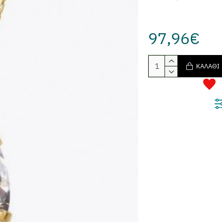
97,96€
ΚΑΛΆΘΙ