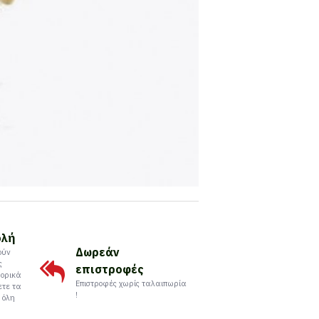
ολή
Δωρεάν
ούν
ς
επιστροφές
ορικά
Επιστροφές χωρίς ταλαιπωρία
ετε τα
!
 όλη