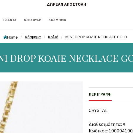
ΔΩΡΕΆΝ ΑΠΟΣΤΟΛΉ
ΤΣΆΝΤΑ
ΑΞΕΣΟΥΆΡ
ΚΌΣΜΗΜΑ
Κόσμημα
Κολιέ
MINI DROP ΚΟΛΙΕ NECKLACE GOLD
Home
NI DROP ΚΟΛΙΕ NECKLACE G
ΠΕΡΙΓΡΑΦΉ
CRYSTAL
Διαθεσιμότητα:
9
Κωδικός:
100004100