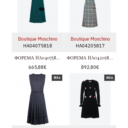
Boutique Moschino
Boutique Moschino
HA04075818
HA04205817
ΦΟΡΕΜΑ HA04075818 33%ΑΚΡΥΛΙΚΟ31%ΜΑΛΛΙ16%ΝΑΥΛΟΝ11%ΒΑΜΒΑΚΙ9%ΠΟΛΥΕΣΤΕΡΑΣ
ΦΟΡΕΜΑ HA04205817 51%ΜΑΛΛΙ49%ΑΚΡΥΛΙΚΟ
665,88€
892,80€
Νέο
Νέο