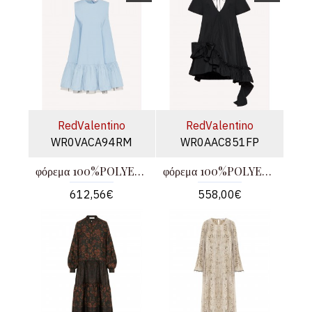
RedValentino
RedValentino
WR0VACA94RM
WR0AAC851FP
φόρεμα 100%POLYESTER
φόρεμα 100%POLYESTER
612,56€
558,00€