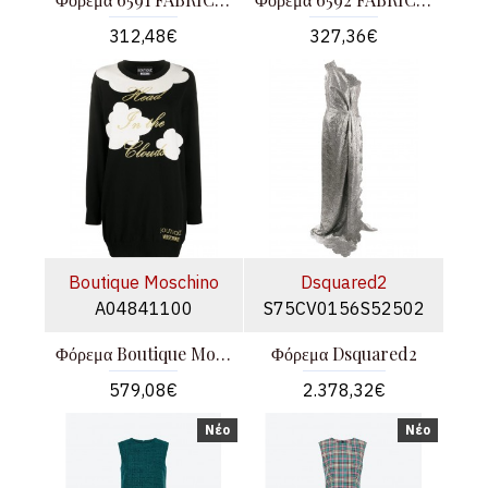
312,48€
327,36€
Boutique Moschino
Dsquared2
A04841100
S75CV0156S52502
Φόρεμα Boutique Moschino
Φόρεμα Dsquared2
579,08€
2.378,32€
Νέο
Νέο